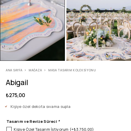
ANA SAYFA
MAĞAZA
MASA TASARIM KOLEKSIYONU
Abigail
₺
275,00
Kişiye özel dekota sıvama supla
Tasarım ve Revize Süreci
*
Kişiye Özel Tasarım İstiyorum
(+
₺
3.750,00
)