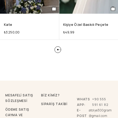
Kate
Kişiye Özel Baskılı Peçete
₺
3.250,00
₺
49,99
MESAFELİ SATIŞ
BİZ KİMİZ?
WHATS
+90 555
SÖZLEŞMESİ
SİPARİŞ TAKİBİ
APP:
591 61 82
ÖDEME SATIŞ
E-
atolye300gram
CAYMA VE
POST
@gmail.com