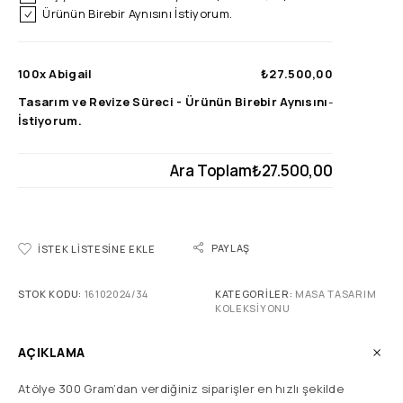
Ürünün Birebir Aynısını İstiyorum.
100x
Abigail
₺27.500,00
Tasarım ve Revize Süreci
-
Ürünün Birebir Aynısını
-
İstiyorum.
Ara Toplam
₺27.500,00
PAYLAŞ
İSTEK LISTESINE EKLE
STOK KODU:
16102024/34
KATEGORILER:
MASA TASARIM
KOLEKSIYONU
AÇIKLAMA
Atölye 300 Gram’dan verdiğiniz siparişler en hızlı şekilde