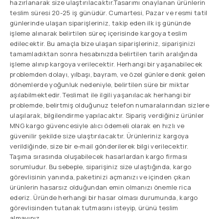
hazırlanarak size ulaştırılacaktır.Tasarımı onaylanan ürünlerin
teslim süresi 20-25 iş günüdür. Cumartesi, Pazar ve resmi tatil
günlerinde ulaşan siparişleriniz, takip eden ilk iş gününde
işleme alınarak belirtilen süreç içerisinde kargoya teslim
edilecektir. Bu amaçla bize ulaşan siparişleriniz, siparişinizi
tamamladıktan sonra hesabınızda belirtilen tarih aralığında
işleme alınıp kargoya verilecektir. Herhangi bir yaşanabilecek
problemden dolayı, yılbaşı, bayram, ve özel günlere denk gelen
dönemlerde yoğunluk nedeniyle, belirtilen süre bir miktar
aşılabilmektedir. Teslimat ile ilgili yaşanılacak herhangi bir
problemde, belirtmiş olduğunuz telefon numaralarından sizlere
ulaşılarak, bilgilendirme yapılacaktır. Sipariş verdiğiniz ürünler
MNG kargo güvencesiyle alıcı ödemeli olarak en hızlı ve
güvenilir şekilde size ulaştırılacaktır. Ürünleriniz kargoya
verildiğinde, size bir e-mail gönderilerek bilgi verilecektir.
Taşıma sırasında oluşabilecek hasarlardan kargo firması
sorumludur. Bu sebeple, siparişiniz size ulaştığında, kargo
görevlisinin yanında, paketinizi açmanızı ve içinden çıkan
ürünlerin hasarsız olduğundan emin olmanızı önemle rica
ederiz. Üründe herhangi bir hasar olması durumunda, kargo
görevlisinden tutanak tutmasını isteyip, ürünü teslim
almayınız