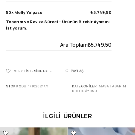
50x
Melly Yelpaze
₺5.749,50
Tasarım ve Revize Süreci
-
Ürünün Birebir Aynısını
-
İstiyorum.
Ara Toplam
₺5.749,50
PAYLAŞ
İSTEK LISTESINE EKLE
STOK KODU:
17102024/71
KATEGORILER:
MASA TASARIM
KOLEKSIYONU
İLGILI ÜRÜNLER