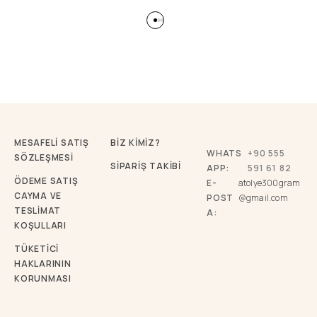
MESAFELİ SATIŞ
BİZ KİMİZ?
WHATS
+90 555
SÖZLEŞMESİ
SİPARİŞ TAKİBİ
APP:
591 61 82
ÖDEME SATIŞ
E-
atolye300gram
CAYMA VE
POST
@gmail.com
TESLİMAT
A:
KOŞULLARI
TÜKETICI
HAKLARININ
KORUNMASI