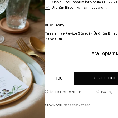
Kişiye Özel Tasarım İstiyorum
(+
₺
3.750
Ürünün Birebir Aynısını İstiyorum.
100x
Leony
Tasarım ve Revize Süreci
-
Ürünün Birebi
İstiyorum.
Ara Toplam
₺
SEPETE EKLE
PAYLAŞ
İSTEK LISTESINE EKLE
STOK KODU:
35684567457800