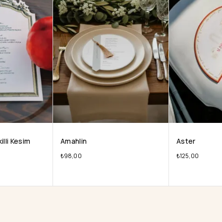
illi Kesim
Amahlin
Aster
₺
98,00
₺
125,00