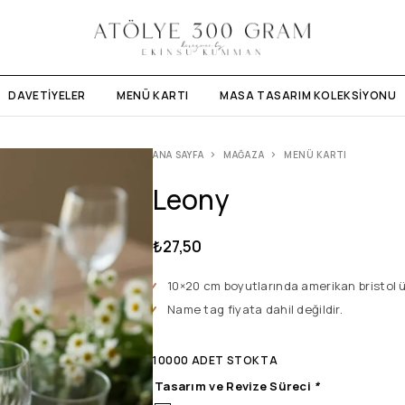
DAVETIYELER
MENÜ KARTI
MASA TASARIM KOLEKSIYONU
ANA SAYFA
MAĞAZA
MENÜ KARTI
Leony
₺
27,50
10×20 cm boyutlarında amerikan bristol üz
Name tag fiyata dahil değildir.
10000 ADET STOKTA
Tasarım ve Revize Süreci
*