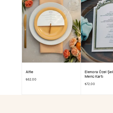
Alfie
Elenora Özel Şek
Menü Kartı
₺
62,00
₺
72,00