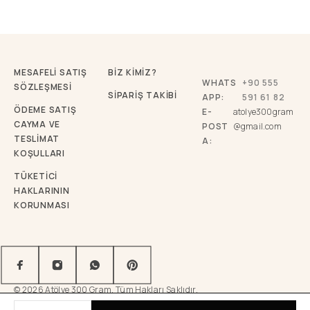
MESAFELİ SATIŞ
BİZ KİMİZ?
WHATS
+90 555
SÖZLEŞMESİ
SİPARİŞ TAKİBİ
APP:
591 61 82
ÖDEME SATIŞ
E-
atolye300gram
CAYMA VE
POST
@gmail.com
TESLİMAT
A:
KOŞULLARI
TÜKETICI
HAKLARININ
KORUNMASI
© 2026 Atölye 300 Gram. Tüm Hakları Saklıdır.