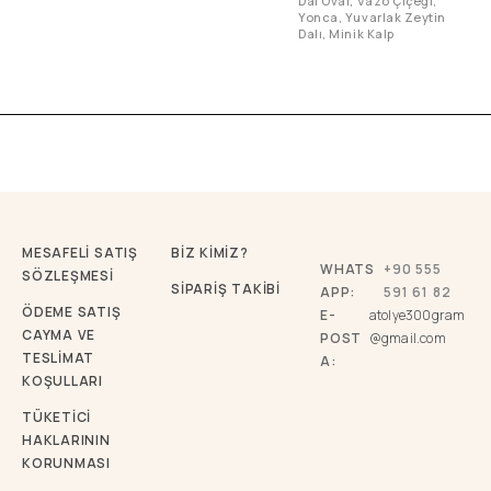
Dal Oval, Vazo Çiçeği,
Yonca, Yuvarlak Zeytin
Dalı, Minik Kalp
MESAFELİ SATIŞ
BİZ KİMİZ?
WHATS
+90 555
SÖZLEŞMESİ
SİPARİŞ TAKİBİ
APP:
591 61 82
ÖDEME SATIŞ
E-
atolye300gram
CAYMA VE
POST
@gmail.com
TESLİMAT
A:
KOŞULLARI
TÜKETICI
HAKLARININ
KORUNMASI