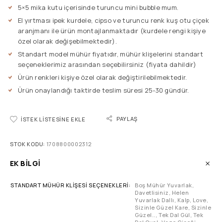
5×5 mika kutu içerisinde turuncu mini bubble mum.
El yırtması ipek kurdele, cipso ve turuncu renk kuş otu çiçek
aranjmanı ile ürün montajlanmaktadır (kurdele rengi kişiye
özel olarak değişebilmektedir).
Standart model mühür fiyatıdır, mühür klişelerini standart
seçeneklerimiz arasından seçebilirsiniz (fiyata dahildir)
Ürün renkleri kişiye özel olarak değiştirilebilmektedir.
Ürün onaylandığı taktirde teslim süresi 25-30 gündür.
PAYLAŞ
İSTEK LISTESINE EKLE
STOK KODU:
1708800002312
EK BILGI
STANDART MÜHÜR KLIŞESI SEÇENEKLERI
Boş Mühür Yuvarlak,
Davetlisiniz, Helen
Yuvarlak Dallı, Kalp, Love,
Sizinle Güzel Kare, Sizinle
Güzel.., Tek Dal Gül, Tek