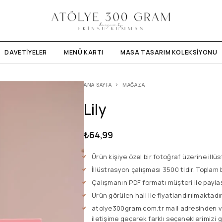
DAVETIYELER
MENÜ KARTI
MASA TASARIM KOLEKSIYONU
ANA SAYFA
MAĞAZA
Lily
₺
64,99
Ürün kişiye özel bir fotoğraf üzerine illü
İllüstrasyon çalışması 3500 tldir. Toplam
Çalışmanın PDF formatı müşteri ile paylaş
Ürün görülen hali ile fiyatlandırılmaktadır
atolye300gram.com.tr mail adresinden v
iletişime geçerek farklı seçeneklerimizi gö