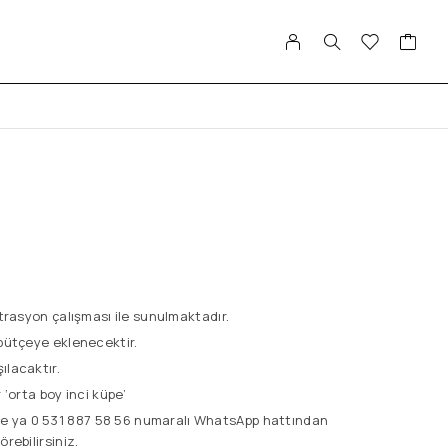
strasyon çalışması ile sunulmaktadır.
 bütçeye eklenecektir.
ılacaktır.
 ‘orta boy inci küpe’
e ya 0 531 887 58 56 numaralı WhatsApp hattından
rebilirsiniz.