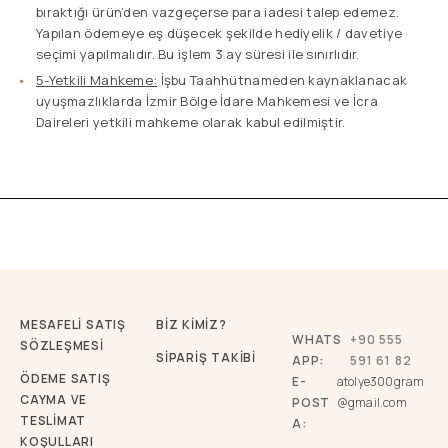
bıraktığı ürün’den vazgeçerse para iadesi talep edemez.
Yapılan ödemeye eş düşecek şekilde hediyelik / davetiye
seçimi yapılmalıdır. Bu işlem 3 ay süresi ile sınırlıdır.
5-Yetkili Mahkeme:
İşbu Taahhütnameden kaynaklanacak
uyuşmazlıklarda İzmir Bölge İdare Mahkemesi ve İcra
Daireleri yetkili mahkeme olarak kabul edilmiştir.
MESAFELİ SATIŞ
BİZ KİMİZ?
WHATS
+90 555
SÖZLEŞMESİ
SİPARİŞ TAKİBİ
APP:
591 61 82
ÖDEME SATIŞ
E-
atolye300gram
CAYMA VE
POST
@gmail.com
TESLİMAT
A:
KOŞULLARI