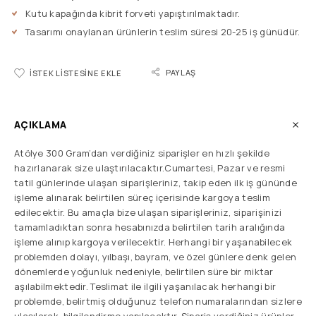
Kutu kapağında kibrit forveti yapıştırılmaktadır.
Tasarımı onaylanan ürünlerin teslim süresi 20-25 iş günüdür.
PAYLAŞ
İSTEK LISTESINE EKLE
AÇIKLAMA
Atölye 300 Gram’dan verdiğiniz siparişler en hızlı şekilde
hazırlanarak size ulaştırılacaktır.Cumartesi, Pazar ve resmi
tatil günlerinde ulaşan siparişleriniz, takip eden ilk iş gününde
işleme alınarak belirtilen süreç içerisinde kargoya teslim
edilecektir. Bu amaçla bize ulaşan siparişleriniz, siparişinizi
tamamladıktan sonra hesabınızda belirtilen tarih aralığında
işleme alınıp kargoya verilecektir. Herhangi bir yaşanabilecek
problemden dolayı, yılbaşı, bayram, ve özel günlere denk gelen
dönemlerde yoğunluk nedeniyle, belirtilen süre bir miktar
aşılabilmektedir. Teslimat ile ilgili yaşanılacak herhangi bir
problemde, belirtmiş olduğunuz telefon numaralarından sizlere
ulaşılarak, bilgilendirme yapılacaktır. Sipariş verdiğiniz ürünler