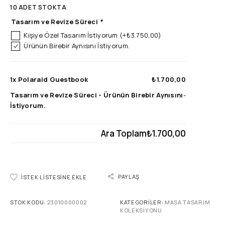
10 ADET STOKTA
Tasarım ve Revize Süreci
*
Kişiye Özel Tasarım İstiyorum
(+
₺
3.750,00
)
Ürünün Birebir Aynısını İstiyorum.
1x
Polaraid Guestbook
₺1.700,00
Tasarım ve Revize Süreci
-
Ürünün Birebir Aynısını
-
İstiyorum.
Ara Toplam
₺1.700,00
PAYLAŞ
İSTEK LISTESINE EKLE
STOK KODU:
23010000002
KATEGORILER:
MASA TASARIM
KOLEKSIYONU