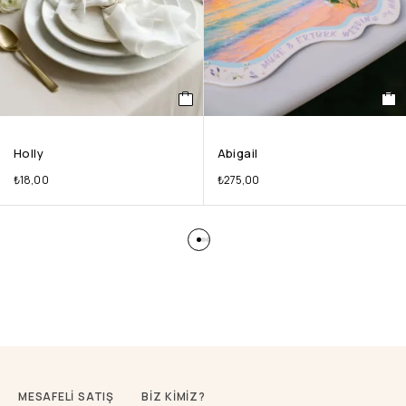
Holly
Abigail
₺
18,00
₺
275,00
MESAFELİ SATIŞ
BİZ KİMİZ?