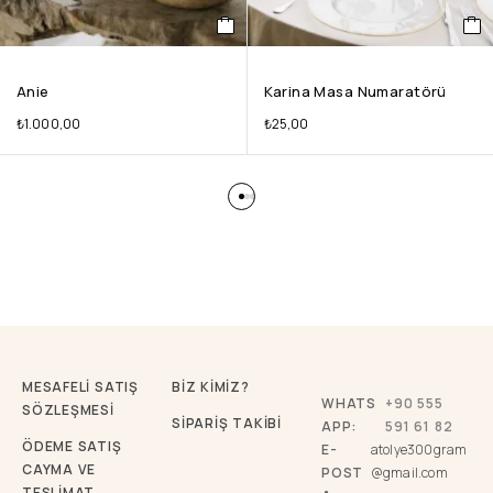
Anie
Karina Masa Numaratörü
₺
1.000,00
₺
25,00
MESAFELİ SATIŞ
BİZ KİMİZ?
WHATS
+90 555
SÖZLEŞMESİ
SİPARİŞ TAKİBİ
APP:
591 61 82
ÖDEME SATIŞ
E-
atolye300gram
CAYMA VE
POST
@gmail.com
TESLİMAT