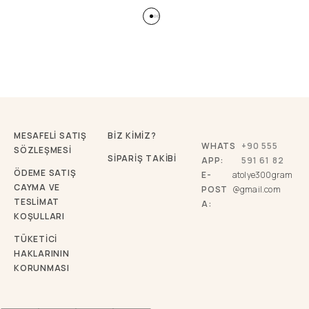
MESAFELİ SATIŞ
BİZ KİMİZ?
WHATS
+90 555
SÖZLEŞMESİ
SİPARİŞ TAKİBİ
APP:
591 61 82
ÖDEME SATIŞ
E-
atolye300gram
CAYMA VE
POST
@gmail.com
TESLİMAT
A:
KOŞULLARI
TÜKETICI
HAKLARININ
KORUNMASI