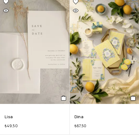
Lisa
Dina
₺
49,50
₺
67,50