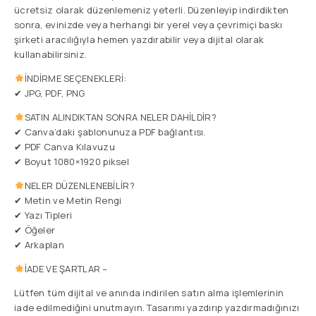
ücretsiz olarak düzenlemeniz yeterli. Düzenleyip indirdikten
sonra, evinizde veya herhangi bir yerel veya çevrimiçi baskı
şirketi aracılığıyla hemen yazdırabilir veya dijital olarak
kullanabilirsiniz.
İNDİRME SEÇENEKLERİ:
✔ JPG, PDF, PNG
SATIN ALINDIKTAN SONRA NELER DAHİLDİR?
✔ Canva’daki şablonunuza PDF bağlantısı.
✔ PDF Canva Kılavuzu
✔ Boyut 1080×1920 piksel
NELER DÜZENLENEBİLİR?
✔ Metin ve Metin Rengi
✔ Yazı Tipleri
✔ Öğeler
✔ Arkaplan
İADE VE ŞARTLAR –
Lütfen tüm dijital ve anında indirilen satın alma işlemlerinin
iade edilmediğini unutmayın. Tasarımı yazdırıp yazdırmadığınızı