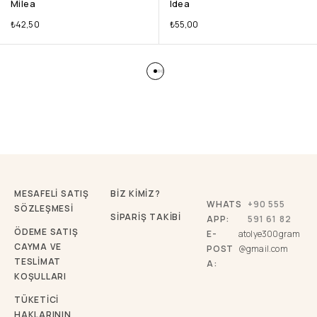
Milea
Idea
₺
42,50
₺
55,00
MESAFELİ SATIŞ
BİZ KİMİZ?
WHATS
+90 555
SÖZLEŞMESİ
SİPARİŞ TAKİBİ
APP:
591 61 82
ÖDEME SATIŞ
E-
atolye300gram
CAYMA VE
POST
@gmail.com
TESLİMAT
A:
KOŞULLARI
TÜKETICI
HAKLARININ