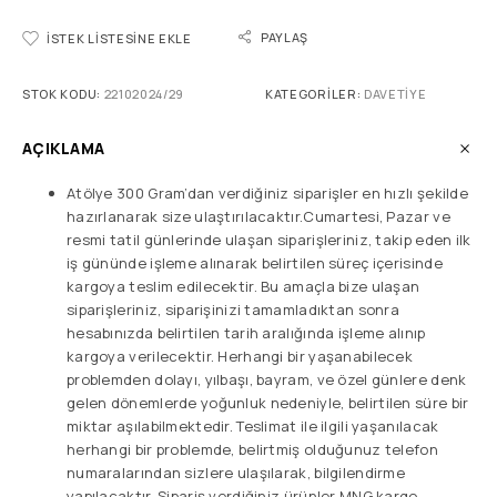
PAYLAŞ
İSTEK LISTESINE EKLE
STOK KODU:
22102024/29
KATEGORILER:
DAVETIYE
AÇIKLAMA
Atölye 300 Gram’dan verdiğiniz siparişler en hızlı şekilde
hazırlanarak size ulaştırılacaktır.Cumartesi, Pazar ve
resmi tatil günlerinde ulaşan siparişleriniz, takip eden ilk
iş gününde işleme alınarak belirtilen süreç içerisinde
kargoya teslim edilecektir. Bu amaçla bize ulaşan
siparişleriniz, siparişinizi tamamladıktan sonra
hesabınızda belirtilen tarih aralığında işleme alınıp
kargoya verilecektir. Herhangi bir yaşanabilecek
problemden dolayı, yılbaşı, bayram, ve özel günlere denk
gelen dönemlerde yoğunluk nedeniyle, belirtilen süre bir
miktar aşılabilmektedir. Teslimat ile ilgili yaşanılacak
herhangi bir problemde, belirtmiş olduğunuz telefon
numaralarından sizlere ulaşılarak, bilgilendirme
yapılacaktır. Sipariş verdiğiniz ürünler MNG kargo