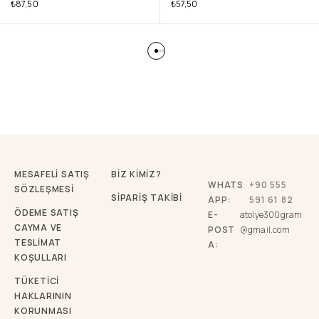
₺
87,50
₺
57,50
MESAFELİ SATIŞ
BİZ KİMİZ?
WHATS
+90 555
SÖZLEŞMESİ
SİPARİŞ TAKİBİ
APP:
591 61 82
ÖDEME SATIŞ
E-
atolye300gram
CAYMA VE
POST
@gmail.com
TESLİMAT
A:
KOŞULLARI
TÜKETICI
HAKLARININ
KORUNMASI