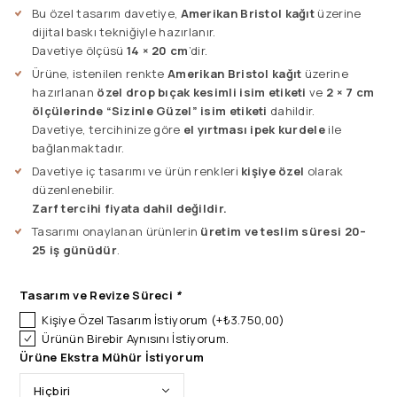
Bu özel tasarım davetiye,
Amerikan Bristol kağıt
üzerine
dijital baskı tekniğiyle hazırlanır.
Davetiye ölçüsü
14 × 20 cm
’dir.
Ürüne, istenilen renkte
Amerikan Bristol kağıt
üzerine
hazırlanan
özel drop bıçak kesimli isim etiketi
ve
2 × 7 cm
ölçülerinde “Sizinle Güzel” isim etiketi
dahildir.
Davetiye, tercihinize göre
el yırtması ipek kurdele
ile
bağlanmaktadır.
Davetiye iç tasarımı ve ürün renkleri
kişiye özel
olarak
düzenlenebilir.
Zarf tercihi fiyata dahil değildir.
Tasarımı onaylanan ürünlerin
üretim ve teslim süresi 20–
25 iş günüdür
.
Tasarım ve Revize Süreci
*
Kişiye Özel Tasarım İstiyorum
(+
₺
3.750,00
)
Ürünün Birebir Aynısını İstiyorum.
Ürüne Ekstra Mühür İstiyorum