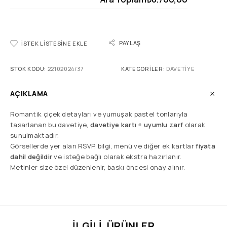
PAYLAŞ
İSTEK LISTESINE EKLE
STOK KODU:
22102024/37
KATEGORILER:
DAVETIYE
AÇIKLAMA
Romantik çiçek detayları ve yumuşak pastel tonlarıyla
tasarlanan bu davetiye,
davetiye kartı + uyumlu zarf
olarak
sunulmaktadır.
Görsellerde yer alan RSVP, bilgi, menü ve diğer ek kartlar
fiyata
dahil değildir
ve isteğe bağlı olarak ekstra hazırlanır.
Metinler size özel düzenlenir, baskı öncesi onay alınır.
İLGILI ÜRÜNLER