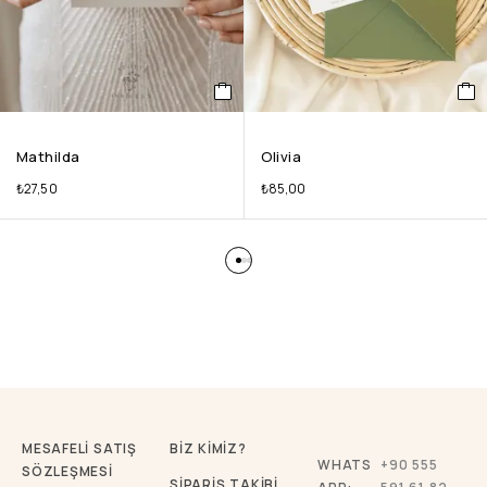
Mathilda
Olivia
₺
27,50
₺
85,00
MESAFELİ SATIŞ
BİZ KİMİZ?
WHATS
+90 555
SÖZLEŞMESİ
SİPARİŞ TAKİBİ