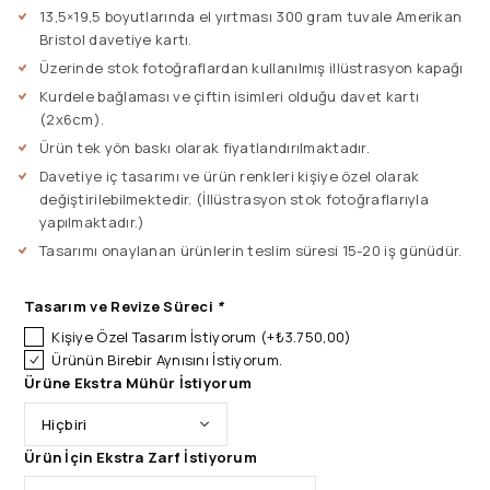
13,5×19,5 boyutlarında el yırtması 300 gram tuvale Amerikan
Bristol davetiye kartı.
Üzerinde stok fotoğraflardan kullanılmış illüstrasyon kapağı
Kurdele bağlaması ve çiftin isimleri olduğu davet kartı
(2x6cm).
Ürün tek yön baskı olarak fiyatlandırılmaktadır.
Davetiye iç tasarımı ve ürün renkleri kişiye özel olarak
değiştirilebilmektedir. (İllüstrasyon stok fotoğraflarıyla
yapılmaktadır.)
Tasarımı onaylanan ürünlerin teslim süresi 15-20 iş günüdür.
Tasarım ve Revize Süreci
*
Kişiye Özel Tasarım İstiyorum
(+
₺
3.750,00
)
Ürünün Birebir Aynısını İstiyorum.
Ürüne Ekstra Mühür İstiyorum
Ürün İçin Ekstra Zarf İstiyorum