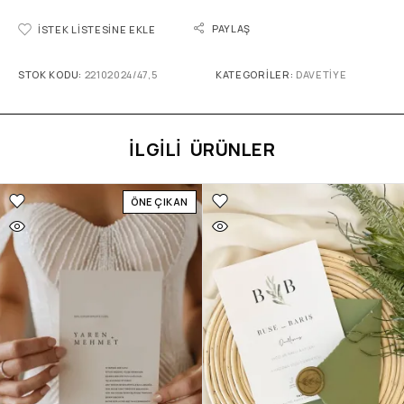
PAYLAŞ
İSTEK LISTESINE EKLE
STOK KODU:
22102024/47,5
KATEGORILER:
DAVETIYE
İLGILI ÜRÜNLER
ÖNE ÇIKAN